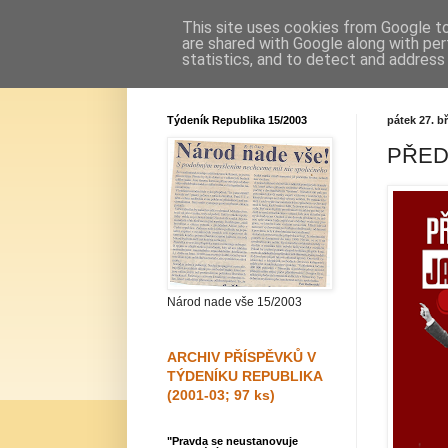
This site uses cookies from Google to 
are shared with Google along with per
statistics, and to detect and address
Týdeník Republika 15/2003
pátek 27. b
PŘED
Národ nade vše 15/2003
ARCHIV PŘÍSPĚVKŮ V
TÝDENÍKU REPUBLIKA
(2001-03; 97 ks)
"Pravda se neustanovuje