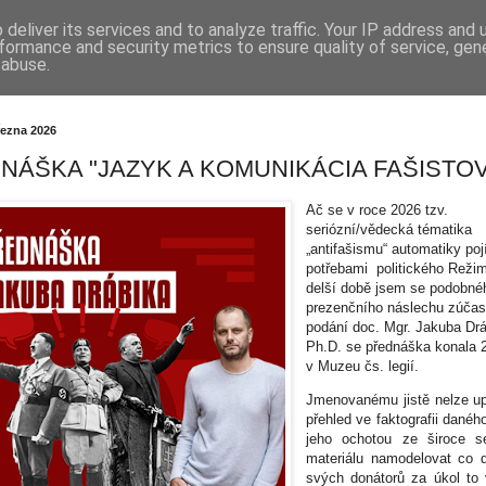
deliver its services and to analyze traffic. Your IP address and
formance and security metrics to ensure quality of service, ge
 abuse.
řezna 2026
NÁŠKA "JAZYK A KOMUNIKÁCIA FAŠISTOV
Ač se v roce 2026 tzv.
seriózní/vědecká tématika
„antifašismu“ automatiky poj
potřebami politického Reži
delší době jsem se podobné
prezenčního náslechu zúčast
podání doc. Mgr. Jakuba Drá
Ph.D. se přednáška konala 
v Muzeu čs. legií.
Jmenovanému jistě nelze upí
přehled ve faktografii danéh
jeho ochotou ze široce s
materiálu namodelovat co 
svých donátorů za úkol to