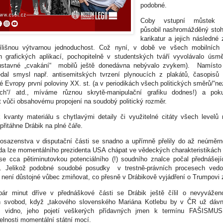
podobné.
Coby vstupní můstek f
působil nashromážděný sto
karikatur a jejich následné
ílišnou výtvarnou jednoduchost. Což nyní, v době ve všech mobilních 
h grafických aplikací, pochopitelně v studentských tváří vyvolávalo úsm
ustavné „cvakání“ mobilů ještě donedávna nebývalo zvykem). Namísto 
edal smysl např. antisemitských tvrzení plynoucích z plakátů, časopisů 
é Evropy první poloviny XX. st. (a v periodikách všech politických směrů/“ne
ních“/ atd., míváme různou skrytě-manipulační grafiku dodnes!) a pok
 vůči obsahovému propojení na soudobý politický rozměr.
k kvanty materiálu s chytlavými detaily či využitelné citáty všech levelů 
přitáhne Drábik na plné čáře.
osazenstva v disputační části se snadno a upřímně přelily do až neúměr
da lze momentálního prezidenta USA chápat ve vědeckých charakteristikách 
e cca pětiminutovkou potenciálního (!) soudního znalce počal přednášejí
t. Jelikož podobné soudobé posudky v trestně-právních procesech ve
 není důstojné vůbec zmiňovat, co přesně v Drábikově vyjádření o Trumpovi 
ár minut dříve v přednáškové části se Drábik ještě čílil o nevyváženo
ch svobod, když „takového slovenského Mariána Kotlebu by v ČR už dávno
k vidno, jeho pojetí veškerých přídavných jmen k termínu FAŠISMUS
elnosti momentální státní mocí.