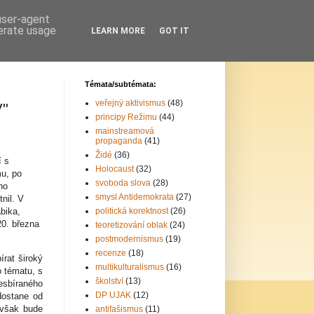
 user-agent
nerate usage
LEARN MORE
GOT IT
Témata/subtémata:
veřejný aktivismus
(48)
"
principy Režimu
(44)
mainstreamová
propaganda
(41)
Židé
(36)
í s
Holocaust
(32)
mu, po
svoboda slova
(28)
ho
smysl Antidemokrata
(27)
nil. V
bika,
politická korektnost
(26)
20. března
teoretizování oblak
(24)
postmodernismus
(19)
recenze
(18)
rat široký
multikulturalismus
(16)
o tématu, s
školství
(13)
esbíraného
DP UJAK
(12)
dostane od
 však bude
antifašismus
(11)