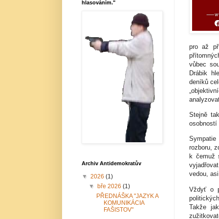
hlasováním."
pro až př
přítomnýc
vůbec so
Drábik hl
deníků cel
„objektiv
analyzovat
Stejně ta
osobností 
Sympatie 
rozboru, z
k čemuž s
Archiv Antidemokratův
vyjadřova
vedou, asi
▼
2026
(1)
▼
bře 2026
(1)
Vždyť o p
PŘEDNÁŠKA "JAZYK A
politický
KOMUNIKÁCIA
Takže ja
FAŠISTOV"
zužitkovat