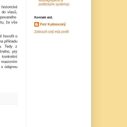
andragogikou a
politickými systémy)
 historické
ě do vlasů,
kupovaného
Kontakt atd.
tu, že vše
Petr Kalinovský
Zobrazit celý můj profil
l hovořit o
na příkladu
a. Tedy z
žného, prý
 konkrétní
 masivním
 s údajnou