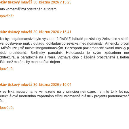
kův tiskový mluvčí
30. března 2026 v 15:25
nto komentář byl odstraněn autorem.
dpovědět
kův tiskový mluvčí
30. března 2026 v 15:41
ko by megalomanství bylo výsadou fašistů! Zchátralé pozůstatky železnice v sibiřs
ysi postavené mukly gulagu, dokládají bolševické megalomanství. Americký progr
 Měsíci lze jistě nazvat megalomanským. Bezesporu pak americké skalní masivy p
odob prezidentů. Berlínský památník Holocaustu je svým způsobem mon
chitektura, a paradoxně na Hitlera, vyznávajícího dlážděná prostranství a beto
tším než malém, by mohl udělat dojem.
dpovědět
kův tiskový mluvčí
30. března 2026 v 16:04
 se týká megalomanie vymezené na v principu nemožné, není to tolik let na
telektuálové moderního západního střihu hromadně hlásili k projektu podemokratič
ěta.
dpovědět