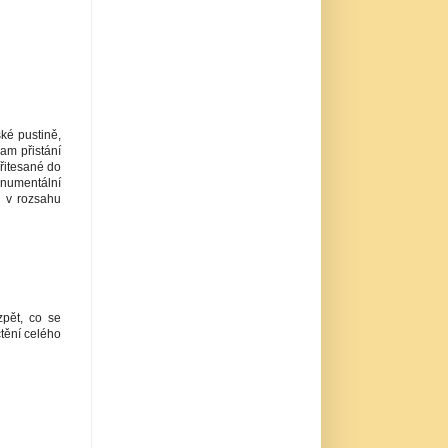
ké pustině,
am přistání
řitesané do
umentální
n v rozsahu
zpět, co se
tění celého