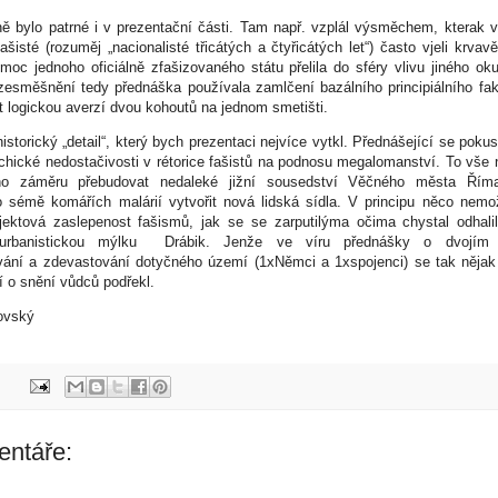
ě bylo patrné i v prezentační části. Tam např. vzplál výsměchem, kterak v
fašisté (rozuměj „nacionalisté třicátých a čtyřicátých let“) často vjeli krvav
moc jednoho oficiálně zfašizovaného státu přelila do sféry vlivu jiného o
zesměšnění tedy přednáška používala zamlčení bazálního principiálního fak
 logickou averzí dvou kohoutů na jednom smetišti.
istorický „detail“, který bych prezentaci nejvíce vytkl. Přednášející se pokusi
chické nedostačivosti v rétorice fašistů na podnosu megalomanství. To vše 
iho záměru přebudovat nedaleké jižní sousedství Věčného města Řím
o sémě komářích malárií vytvořit nová lidská sídla. V principu něco nemo
jektová zaslepenost fašismů, jak se se zarputilýma očima chystal odhalil
ko-urbanistickou mýlku Drábik. Jenže ve víru přednášky o dvojím
ání a zdevastování dotyčného území (1xNěmci a 1xspojenci) se tak nějak
í o snění vůdců podřekl.
novský
entáře: