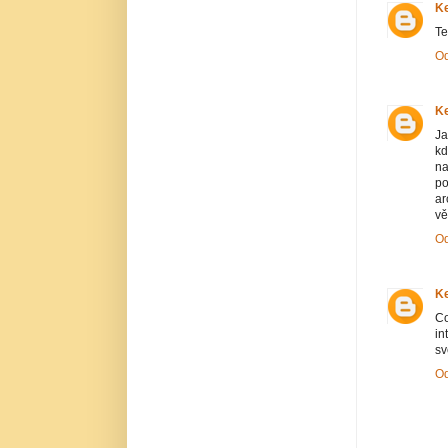
Ke
Te
O
Ke
Ja
kd
na
p
ar
vě
O
Ke
Co
in
sv
O