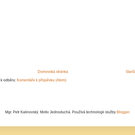
Domovská stránka
Starš
e k odběru:
Komentáře k příspěvku (Atom)
Mgr. Petr Kalinovský. Motiv Jednoduchá. Používá technologii služby
Blogger
.