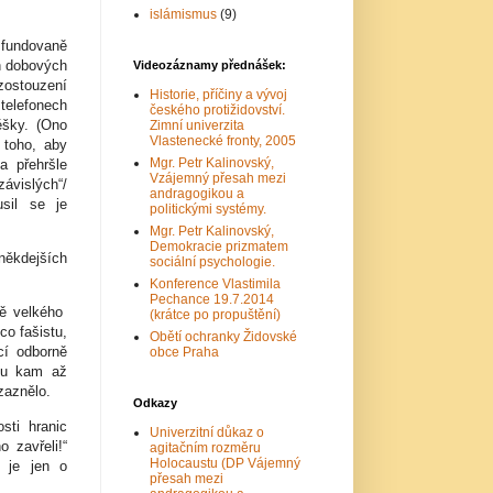
islámismus
(9)
undovaně
h dobových
Videozáznamy přednášek:
 zostouzení
Historie, příčiny a vývoj
telefonech
českého protižidovství.
ěšky. (Ono
Zimní univerzita
Vlastenecké fronty, 2005
toho, aby
Mgr. Petr Kalinovský,
a přehršle
Vzájemný přesah mezi
závislých“/
andragogikou a
usil se je
politickými systémy.
Mgr. Petr Kalinovský,
Demokracie prizmatem
někdejších
sociální psychologie.
Konference Vlastimila
Pechance 19.7.2014
ně velkého
(krátce po propuštění)
co fašistu,
Obětí ochranky Židovské
cí odborně
obce Praha
dou kam až
zaznělo.
Odkazy
sti hranic
Univerzitní důkaz o
 zavřeli!“
agitačním rozměru
Holocaustu (DP Vájemný
 je jen o
přesah mezi