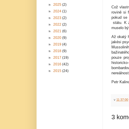
►
2025
(2)
Což vlastn
►
2024
(1)
rovině si 
pokud se 
►
2023
(2)
státu. K 
►
2022
(2)
muselo být
►
2021
(6)
Až okatý h
►
2020
(9)
jakési psy
►
2019
(4)
Mussolin
►
2018
(9)
bažinatéh
pouze pro
►
2017
(19)
historic
►
2016
(42)
bombardov
►
2015
(24)
nereálnost
Petr Kali
v
11:37:00
3 kom