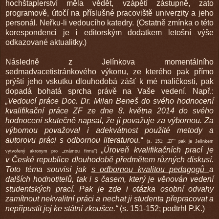
hochštaplerství měla vědět, vzápětí zástupně, zato
programově, útočí na příslušné pracoviště univerzity a jeho
personál. Neřku-li vedoucího katedry. (Ostatně zmínka o této
korespondenci je i editorským dodatkem letošní výše
odkazované aktualitky.)
Následně z Jelínkova momentálního
sedmadvacetistránkového výkonu, ze kterého pak přímo
prýští jeho vskutku dlouhodobá zášť k mé maličkosti, pak
dopadá bohatá sprcha právě na Vaše vedení. Např.:
„Vedoucí práce Doc. Dr. Milan Beneš do svého hodnocení
kvalifikační práce ZF ze dne 8. května 2014 do svého
hodnocení skutečně napsal, že ji považuje za výbornou. Za
výbornou považoval i adekvátnost použité metody a
autorovu práci s odbornou literaturou.“
(s. 151; „ZF“ pak je Jelínkem
„Úroveň kvalifikačních prací je
vytvořený akronym pro „známou firmu“)
v České republice dlouhodobě předmětem různých diskusí.
Toto téma souvisí jak
s odbornou kvalitou pedagogů
a
dalších hodnotitelů, tak i s časem, který je věnován vedení
studentských prací. Pak je zde i otázka osobní odvahy
zamítnout nekvalitní práci a nechat ji studenta přepracovat a
nepřipustit jej ke státní zkoušce.“
(s. 151-152; podtrhl P.K.)