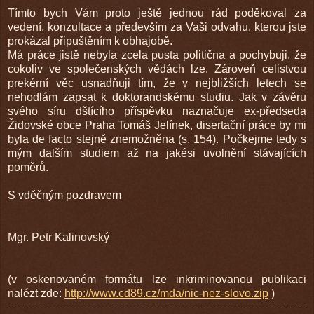
Tímto bych Vám proto ještě jednou rád poděkoval za
vedení, konzultace a především za Vaši odvahu, kterou jste
prokázal připuštěním k obhajobě.
Má práce jistě nebyla zcela pusta politična a pochybuji, že
cokoliv ve společenských vědách lze. Zároveň celistvou
prekérní věc usnadňuji tím, že v nejbližších letech se
nehodlám zapsat k doktorandskému studiu. Jak v závěru
svého síru dštícího příspěvku naznačuje ex-předseda
Židovské obce Praha Tomáš Jelínek, disertační práce by mi
byla de facto stejně znemožněna (s. 154). Počkejme tedy s
mým dalším studiem až na jakési uvolnění stávajících
poměrů.
S vděčným pozdravem
Mgr. Petr Kalinovský
(v oskenovaném formátu lze inkriminovanou publikaci
nalézt zde:
http://www.cd89.cz/mda/nic-nez-slovo.zip
)