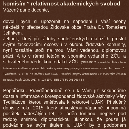
komisím ° relativnost akademických svobod
Vážený pane docente,
dovolil bych si upozornit na napadení i Vaší osoby
někdejším předsedou Židovské obce Praha Dr. Tomášem
Jelínkem.
Jelínek, který při rádoby společenských dialozích proslul
svými fackovacími excesy i v okruhu židovské komunity,
nyní rozsáhle útočí na mou, Vámi vedenou, diplomovou
práci. A to v rámci letošního sborníku vydaného ZČU a
schváleného Vědeckou redakcí ZČU.
(JELÍNEK, T. Nenávidím Židy a bude
to téma mé kvalifikační práce: Jak české vysoké školy přispěly k šíření antisemitismu. In: Tarant, Z.,
Tydlitátová, V. et al. Na počátku bylo slovo… Verbální projevy antisemitismu v moderním českém
diskurzu. Plzeň: ZČU, 2017. s. 128-157. ISBN 978-80-261-0654-8 )
Popořádku. Pravděpodobně se i k Vám již sekundárně
dostala informace o korespondenci židovské aktivistky Věry
Tydlitátové, kterou směřovala k rektorovi UJAK. Příslušný
dopis z roku 2015, který atmosférou nápadně připomíná
počátek padesátých let, je laděn tóninou: nejprve pod
rádoby smírnou diplomatickou úklonkou, že pouze já
podvádím se svým titulem a UJAK by o podobném